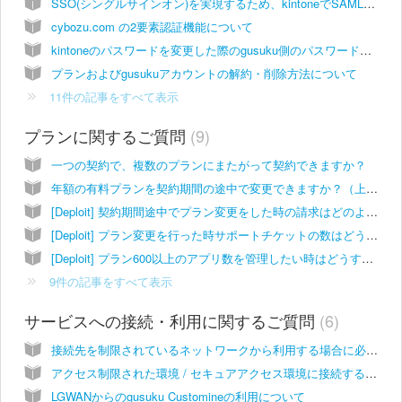
SSO(シングルサインオン)を実現するため、kintoneでSAML認証を利用しています。カスタマインやデプロイットに影響はありますか？
cybozu.com の2要素認証機能について
kintoneのパスワードを変更した際のgusuku側のパスワード変更方法
プランおよびgusukuアカウントの解約・削除方法について
11件の記事をすべて表示
プランに関するご質問
9
一つの契約で、複数のプランにまたがって契約できますか？
年額の有料プランを契約期間の途中で変更できますか？（上位プランへの変更）
[Deploit] 契約期間途中でプラン変更をした時の請求はどのようになりますか？（上位プランへ変更）
[Deploit] プラン変更を行った時サポートチケットの数はどう変わりますか？
[Deploit] プラン600以上のアプリ数を管理したい時はどうすれば良いでしょうか？
9件の記事をすべて表示
サービスへの接続・利用に関するご質問
6
接続先を制限されているネットワークから利用する場合に必要な設定について
アクセス制限された環境 / セキュアアクセス環境に接続するための設定について
LGWANからのgusuku Customineの利用について