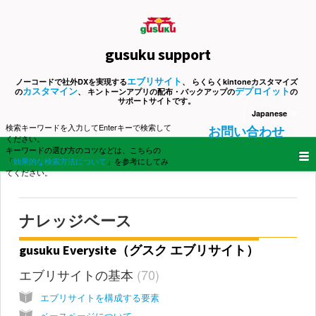
gusuku support
エブリサイト
ノーコードで社外DXを実現する
、 らくらくkintoneカスタマイズ
カスタマイン
デプロイット
の
、 キントーンアプリの配布・バックアップの
の
サポートサイトです。
Japanese
検索キーワードを入力してEnterキーで検索して
お問い合わせ
ください。
キーワードの選び方のコツなどは、こちらの
「
効果的な検索方法について
」を参考にしてみ
てください。
ナレッジベース
gusuku Everysite（グスク エブリサイト）
エブリサイトの基本
70
エブリサイトを構成する要素
ベースページについて