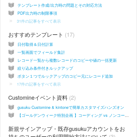
テンプレート作成/出力時の問題とその対応方法
PDF出力時の制限事項
31件の記事をすべて表示
おすすめテンプレート
17
日付取得＆日付計算
一覧画面でフィールド集計
レコード一覧から複数レコードのコピーや値の一括更新
絞り込み条件付きルックアップ
ボタン１つでルックアップのコピー元にレコード追加
17件の記事をすべて表示
Customineイベント資料
2
gusuku Customine & kintoneで簡単カスタマイズハンズオン
【ゴールデンウィーク特別企画 】コーディング vs ノンコーディング kintone カスタマイズ対決【正答例】
新規サインアップ・既存gusukuアカウントをお
持ちのユーザーの利用開始方法について
3