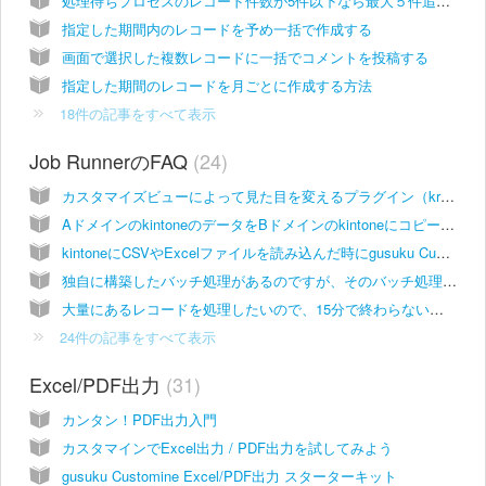
処理待ちプロセスのレコード件数が5件以下なら最大５件追加する
指定した期間内のレコードを予め一括で作成する
画面で選択した複数レコードに一括でコメントを投稿する
指定した期間のレコードを月ごとに作成する方法
18件の記事をすべて表示
Job RunnerのFAQ
24
カスタマイズビューによって見た目を変えるプラグイン（krewSheet やカレンダーPlusなど）を使っている環境でも Job Runner を使うことはできますか？
AドメインのkintoneのデータをBドメインのkintoneにコピーすることはできますか？
kintoneにCSVやExcelファイルを読み込んだ時にgusuku Customine(Job Runner)で処理を実行することは可能ですか？
独自に構築したバッチ処理があるのですが、そのバッチ処理の後続処理としてJob を実行することはできますか？
大量にあるレコードを処理したいので、15分で終わらないのですがどうすればいいですか？
24件の記事をすべて表示
Excel/PDF出力
31
カンタン！PDF出力入門
カスタマインでExcel出力 / PDF出力を試してみよう
gusuku Customine Excel/PDF出力 スターターキット