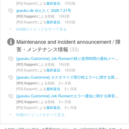
[R3] Supportによる
最終返信
、
10日前
gusuku de ゆんたく 2026.7.21号
[R3] Support
による投稿、
19日前
[R3] Supportによる
最終返信
、
19日前
245個のトピックをすべて見る
Maintenance and incident announcement / 障
害・メンテナンス情報
33
[gusuku Customine] Job Runnerの残り使用時間の通知メールの不具合のご報告
[R3] Support
による投稿、
16日前
[R3] Supportによる
最終返信
、
16日前
[gusuku Customine] カスタマイズ実行時エラーに関する障害（復旧）のご報告
[R3] Support
による投稿、
2ヶ月前
[R3] Supportによる
最終返信
、
2ヶ月前
[gusuku Customine] Job Runnerのエラー通知に関する障害（復旧）のご報告
[R3] Support
による投稿、
3ヶ月前
[R3] Supportによる
最終返信
、
3ヶ月前
33個のトピックをすべて見る
このウェブサイトでは、お客様のコンピューターにCookieを保存します。こ